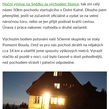
Noční výstup na Sněžku za východem Slunce
, tak zní celý
název 50km pochodu startujícího v Dolní Kalné. Dlouho jsem
přemýšlel, jestli se zúčastnit oficiálně a vydat se na velmi
náročnou túru, nebo se jen přijít podívat kratší cestou.
Únava z práce nakonec rozhodla o druhé variantě.
Výchozím bodem putování naší 5členné skupinky se staly
Pomezní Boudy, čímž se pro nás pochod zkrátil na nějakých
cca 14 km a ušetřili jsme spoustu výškových metrů. Vyrazit
stačilo až pozdě v noci, což bylo časově o dost pohodlnější,
než pochodem strávit i páteční odpoledne.