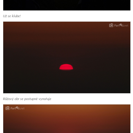
Už se klube!
Růžový obr se postupně vynořuje