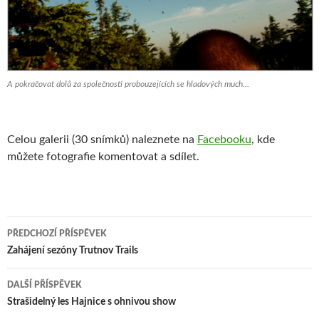
A pokračovat dolů za společnosti probouzejících se hladových much…
Celou galerii (30 snímků) naleznete na
Facebooku
, kde
můžete fotografie komentovat a sdílet.
Navigace
PŘEDCHOZÍ PŘÍSPĚVEK
pro
Zahájení sezóny Trutnov Trails
příspěvek
DALŠÍ PŘÍSPĚVEK
Strašidelný les Hajnice s ohnivou show