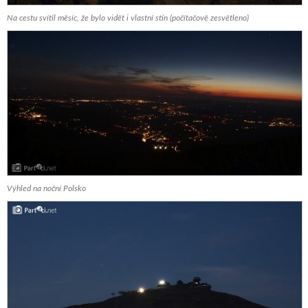
Na cestu svítil měsíc, že bylo vidět i vlastní stín (počítačově zesvětleno)
Výhled na noční Polsko