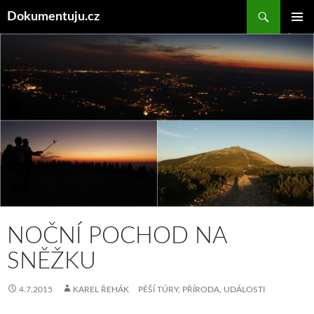
Hledat
Dokumentuju.cz
PŘEJÍT
ZÁKLAD
K
NAVIGA
OBSAHU
MENU
WEBU
NOČNÍ POCHOD NA
SNĚŽKU
4.7.2015
KAREL ŘEHÁK
PĚŠÍ TÚRY
,
PŘÍRODA
,
UDÁLOSTI