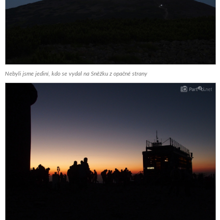
Nebyli jsme jediní, kdo se vydal na Sněžku z opačné strany