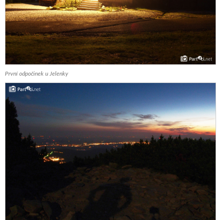
První odpočinek u Jelenky