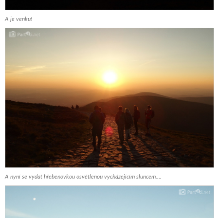
A je venku!
A nyní se vydat hřebenovkou osvětlenou vycházejícím sluncem….