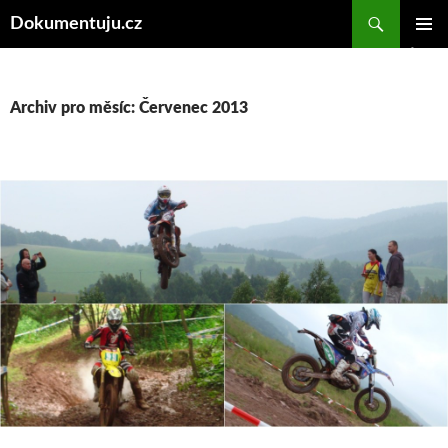
Hledat
Dokumentuju.cz
PŘEJÍT
ZÁKLAD
K
NAVIGA
OBSAHU
MENU
WEBU
Archiv pro měsíc: Červenec 2013