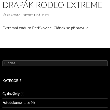
DRAPÁK RODEO EXTREME
23.4.2016
SPORT
,
UDÁLOSTI
Extrémní enduro Petříkovice. Článek se připravuje.
Vyhledávání
KATEGORIE
Cyklovýlety
(4)
Fotodokumentace
(4)