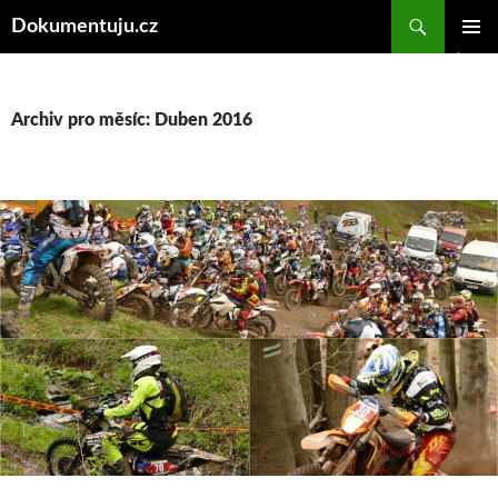
Hledat
Dokumentuju.cz
PŘEJÍT
ZÁKLAD
K
NAVIGA
OBSAHU
MENU
WEBU
Archiv pro měsíc: Duben 2016